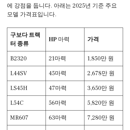
에 강점을 둡니다. 아래는 2025년 기준 주요
모델 가격표입니다.
구보다 트랙
HP
마력
가격
터 종류
B2320
21마력
1,850만 원
L44SV
45마력
2,678만 원
LS45H
47마력
3,650만 원
L54C
56마력
5,820만 원
MR607
63마력
7,280만 원