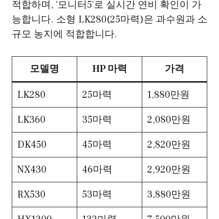
적합하며, ‘모니터5’로 실시간 연비 확인이 가
능합니다. 소형 LK280(25마력)은 과수원과 소
규모 농지에 적합합니다.
모델명
HP 마력
가격
LK280
25마력
1,880만원
LK360
35마력
2,080만원
DK450
45마력
2,820만원
NX430
46마력
2,920만원
RX530
53마력
3,880만원