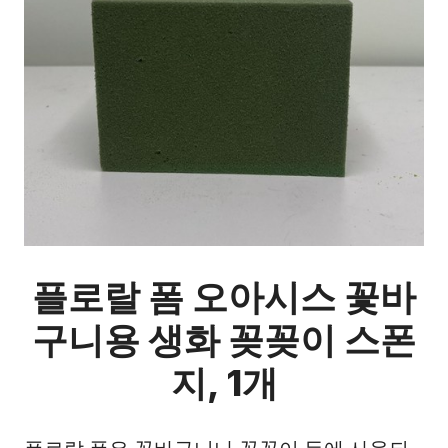
플로랄 폼 오아시스 꽃바
구니용 생화 꽂꽂이 스폰
지, 1개