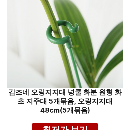
갑조네 오링지지대 넝쿨 화분 원형 화
초 지주대 5개묶음, 오링지지대
48cm(5개묶음)
최저가 보기