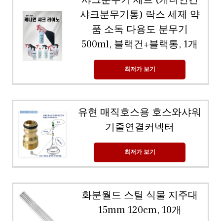
샤크분무기 세트 (캐니언건
샤크분무기통) 락스 세제 약
품 소독 다용도 분무기
500ml, 블랙건+블랙통, 1개
최저가 보기
유현 매직호스용 호스와샤워
기줄연결커넥터
최저가 보기
화분월드 스틸 식물 지주대
15mm 120cm, 10개