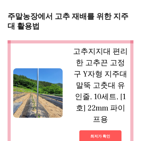
주말농장에서 고추 재배를 위한 지주
대 활용법
고추지지대 편리
한 고추끈 고정
구 Y자형 지주대
말뚝 고춧대 유
인줄, 10세트, [1
호] 22mm 파이
프용
최저가 확인