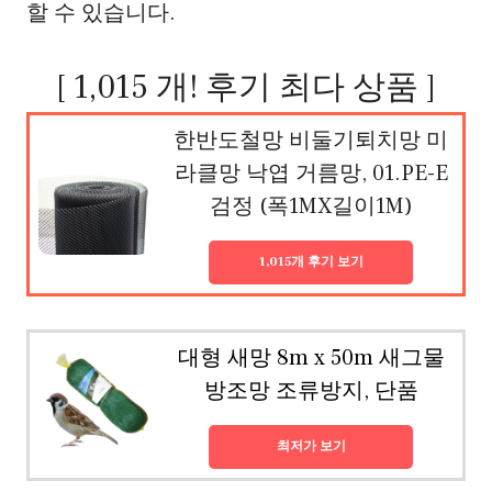
할 수 있습니다.
[ 1,015 개! 후기 최다 상품 ]
한반도철망 비둘기퇴치망 미
라클망 낙엽 거름망, 01.PE-E
검정 (폭1MX길이1M)
1,015개 후기 보기
대형 새망 8m x 50m 새그물
방조망 조류방지, 단품
최저가 보기