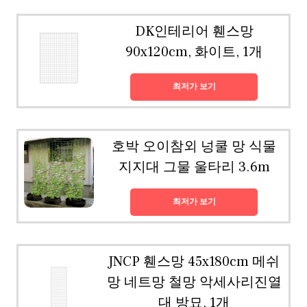
DK인테리어 휀스망
90x120cm, 화이트, 1개
최저가 보기
호박 오이참외 넝쿨 망 식물
지지대 그물 울타리 3.6m
최저가 보기
JNCP 휀스망 45x180cm 메쉬
망 네트망 철망 악세사리진열
대 방묘, 1개