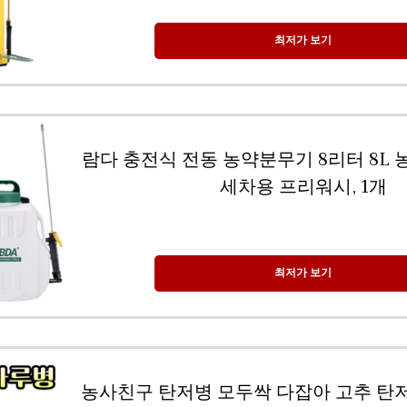
최저가 보기
람다 충전식 전동 농약분무기 8리터 8L
세차용 프리워시, 1개
최저가 보기
농사친구 탄저병 모두싹 다잡아 고추 탄