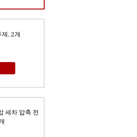
제, 2개
압 세차 압축 전
1개